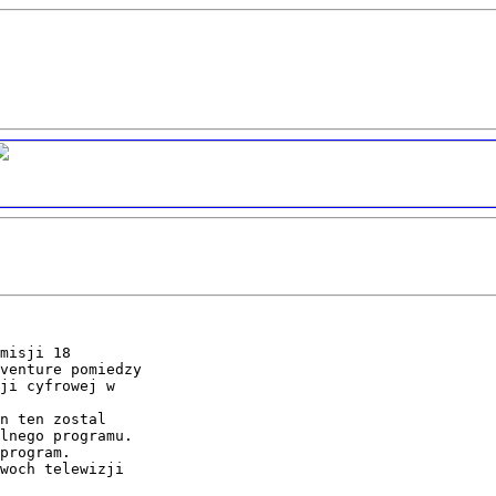
venture pomiedzy

ji cyfrowej w

lnego programu.

program. 
