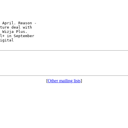
ture deal with

 Wizja Plus. 

igital

[
Other mailing lists
]