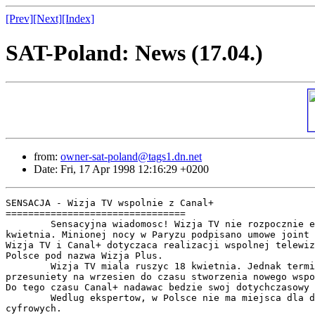
[Prev]
[Next]
[Index]
SAT-Poland: News (17.04.)
from:
owner-sat-poland@tags1.dn.net
Date: Fri, 17 Apr 1998 12:16:29 +0200
SENSACJA - Wizja TV wspolnie z Canal+

================================

	Sensacyjna wiadomosc! Wizja TV nie rozpocznie emisji 18

kwietnia. Minionej nocy w Paryzu podpisano umowe joint 
Wizja TV i Canal+ dotyczaca realizacji wspolnej telewiz
Polsce pod nazwa Wizja Plus. 

	Wizja TV miala ruszyc 18 kwietnia. Jednak termin ten zostal

przesuniety na wrzesien do czasu stworzenia nowego wspo
Do tego czasu Canal+ nadawac bedzie swoj dotychczasowy 
	Wedlug ekspertow, w Polsce nie ma miejsca dla dwoch telewizji

cyfrowych. 
