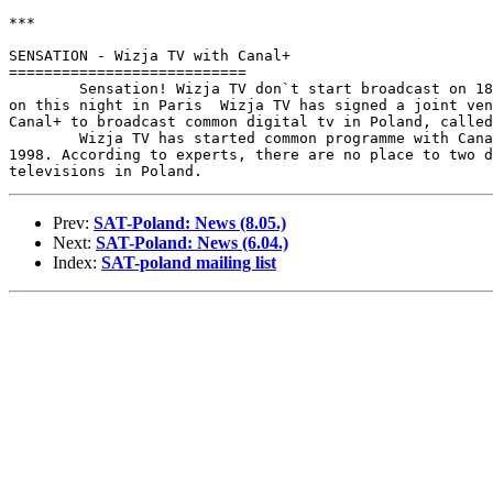
***

SENSATION - Wizja TV with Canal+

===========================

	Sensation! Wizja TV don`t start broadcast on 18 April. Reason -

on this night in Paris  Wizja TV has signed a joint ven
Canal+ to broadcast common digital tv in Poland, called
	Wizja TV has started common programme with Canal+ in September

1998. According to experts, there are no place to two d
Prev:
SAT-Poland: News (8.05.)
Next:
SAT-Poland: News (6.04.)
Index:
SAT-poland mailing list